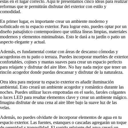
estás en el lugar correcto. Aquí te presentamos cinco ideas para realizar
reformas que te permitirán disfrutar del exterior con estilo y
comodidad.
En primer lugar, es importante crear un ambiente moderno y
sofisticado en tu espacio exterior. Para lograr esto, puedes optar por un
diseño paisajístico contemporáneo que utiliza líneas limpias, materiales
modernos y elementos minimalistas. Esto le dará a tu jardín o patio un
aspecto elegante y actual.
Además, es fundamental contar con áreas de descanso cómodas y
acogedoras en tu patio o terraza. Puedes incorporar muebles de exterior
confortables, cojines y mantas suaves para crear un espacio perfecto
para relajarte y disfrutar del aire libre. No hay nada mejor que tener un
rincón acogedor donde puedas descansar y disfrutar de la naturaleza.
Otra idea para mejorar tu espacio exterior es añadir iluminación
ambiental. Esto creará un ambiente acogedor y romántico durante las
noches. Puedes utilizar luces empotradas en el suelo, faroles colgantes
o luces LED para resaltar elementos clave y crear un ambiente mágico.
Imagina disfrutar de una cena al aire libre bajo la suave luz de las
velas.
Además, no puedes olvidarte de incorporar elementos de agua en tu
espacio exterior. Las fuentes, estanques o cascadas agregarán un toque
de serenidad y tranquilidad. El sonido relajante del agua creará un